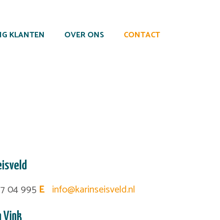
NG KLANTEN
OVER ONS
CONTACT
eisveld
7 04 995
E
info@karinseisveld.nl
n Vink