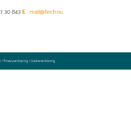
17 30 843
E
mail@finch.nu
r
|
Privacyverklaring
|
Cookieverklaring