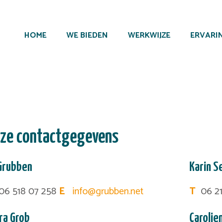
HOME
WE BIEDEN
WERKWIJZE
ERVARI
ze contactgegevens
Grubben
Karin S
6 518 07 258
E
info@grubben.net
T
06 21
ra Grob
Carolie