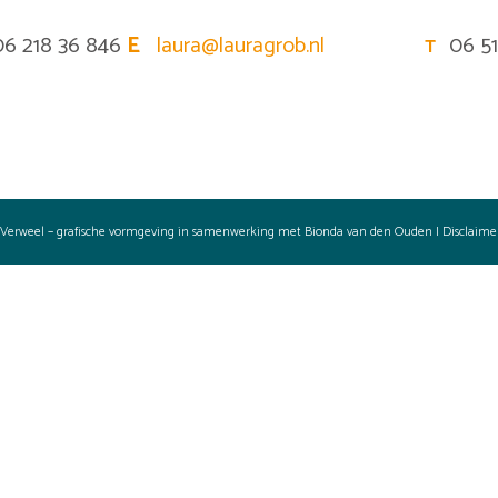
6 218 36 846
E
laura@lauragrob.nl
06 5
T
e Verweel – grafische vormgeving in samenwerking met
Bionda van den Ouden
|
Disclaime