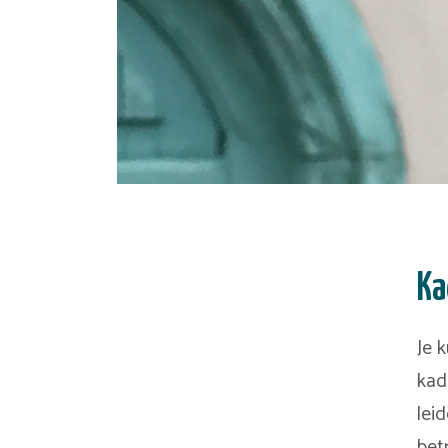
Ka
Je 
kad
lei
bet